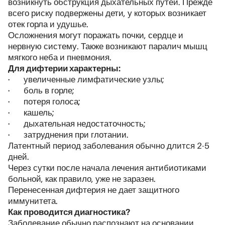
возникнуть обструкция дыхательных путей. Прежде
всего риску подвержены дети, у которых возникает
отек горла и удушье.
Осложнения могут поражать почки, сердце и
нервную систему. Также возникают паралич мышц
мягкого неба и пневмония.
Для дифтерии характерны:
· увеличенные лимфатические узлы;
· боль в горле;
· потеря голоса;
· кашель;
· дыхательная недостаточность;
· затруднения при глотании.
Латентный период заболевания обычно длится 2-5
дней.
Через сутки после начала лечения антибиотиками
больной, как правило, уже не заразен.
Перенесенная дифтерия не дает защитного
иммунитета.
Как проводится диагностика?
Заболевание обычно распознают на основании